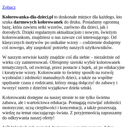
Zobacz
Kolorowanka-dla-dzieci.pl
to doskonałe miejsce dla każdego, kto
szuka
darmowych kolorowanek
do druku. Posiadamy ogromną
bazę, która zawiera setki wzorów, zarówno dla dzieci, jak i
dorosłych. Dzięki regularnym aktualizacjom i nowym, świeżym
kolorowankom, znajdziesz u nas zawsze coś interesującego. Od
klasycznych motywów po unikalne wzory – codziennie dodajemy
coś nowego, aby zaspokoić potrzeby naszych użytkowników.
W naszym serwisie każdy znajdzie coś dla siebie – niezależnie od
wieku czy zainteresowań. Oferujemy szeroki wybór kolorowanek
tematycznych, od zwierząt, przez postacie z bajek, aż po edukacyjne
i kreatywne wzory. Kolorowanie to świetny sposób na rozwój
wyobraźni i zdolności manualnych dzieci, a także na wspólne
spędzanie czasu z rodzicami, którzy mogą dołączyć do zabawy i
tworzyć razem z dziećmi wyjątkowe dzieła sztuki.
Kolorowanki dostępne na naszej stronie to nie tylko świetna
zabawa, ale i wartościowa edukacja. Pomagają rozwijać zdolności
motoryczne, uczą cierpliwości i koncentracji, a także poszerzają
wiedzę na temat otaczającego świata. Z przyjemnością zapraszamy
do odkrywania naszej oferty!