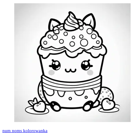
num noms kolorowanka