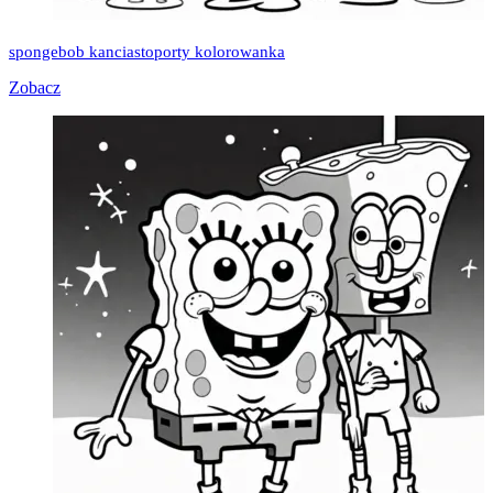
spongebob kanciastoporty kolorowanka
Zobacz