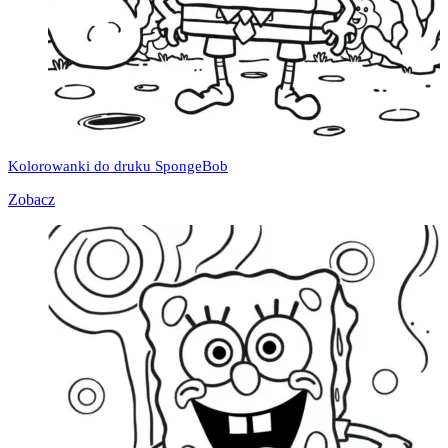
Kolorowanki do druku SpongeBob
Zobacz