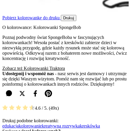
Pobierz kolorowankę do druku
Drukuj
O kolorowance: Kolorowanki SpongeBob
Poznaj podwodny świat SpongeBoba w fascynujących
kolorowankach! Wesoła postać z kreskówki zabierze dzieci w
niezwykłą przygodę, gdzie każdy rysunek może stać się kolorową
opowieścią. Odkrywaj razem z bohaterem nowe możliwości, ćwicz
koncentrację i rozwijaj kreatywność.
Zobacz też Kolorowanki Traktora
Udostępnij i wspomóż nas
- nasz serwis jest darmowy i utrzymuje
się dzięki Waszym wizytom. Pomóż nam się rozwijać lub po prostu
poinformuj o kolorowankach innych rodziców. Dziękujemy!
4.6
/ 5.
49
Drukuj podobne kolorowanki:
edukacja
kolorowanie
kreatywna rozrywka
kreskówka