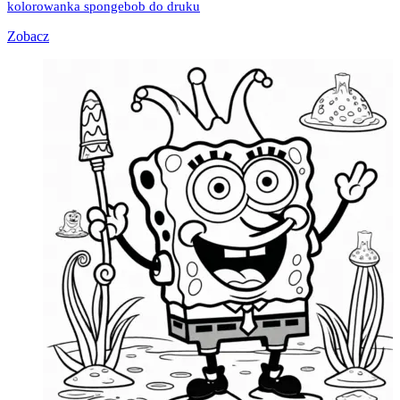
kolorowanka spongebob do druku
Zobacz