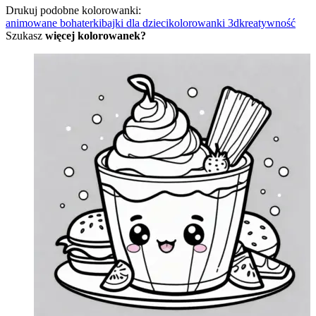
Drukuj podobne kolorowanki:
animowane bohaterki
bajki dla dzieci
kolorowanki 3d
kreatywność
Szukasz
więcej kolorowanek?