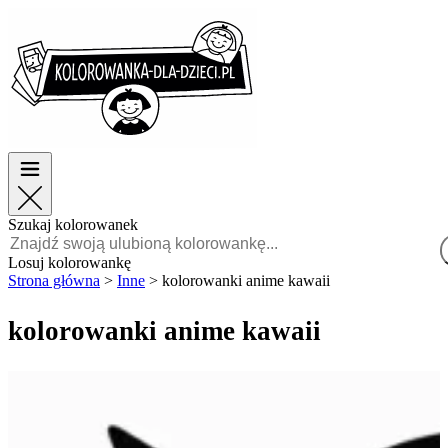
Wielkanoc
Wielkanoc
TOP kategorie
TOP kategorie
Dla chłopców
Dla chłopców
Dla dziewczynek
Dla dziewczynek
Edukacja
Edukacja
Bajki i filmy
Bajki i filmy
Gry
Gry
Szukaj kolorowanek
Polski
Losuj kolorowankę
Strona główna
>
Inne
>
kolorowanki anime kawaii
POLSKI
ENGLISH
kolorowanki anime kawaii
FRANÇAIS
MALAGASY
TIẾNG
VIỆT