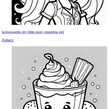
kolorowanki my little pony equestria girl
Zobacz