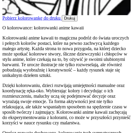
Pobierz kolorowankę do druku
Drukuj
O kolorowance: kolorowanki anime kawaii
Kolorowanki anime kawaii to magiczna podróż do świata uroczych
i pełnych kolorów postaci, które na pewno zachwycą każdego
małego artystę. Każda strona to nowa przygoda, na której dziecko
może spotkać kolorowe stwory, śliczne dziewczynki i chłopców w
stylu anime, które czekają na to, by ożywić je swoimi ulubionymi
barwami. Te urocze ilustracje nie tylko rozweselają, ale również
pobudzają wyobraźnię i kreatywność – każdy rysunek staje się
unikalnym dziełem sztuki.
Dzięki kolorowaniu, dzieci rozwijają umiejętności manualne oraz
koordynację ręka-oko. Wybierając kolory i decydując o ich
rozmieszczeniu, maluchy uczą się podejmować decyzje oraz
wyrażają swoje emocje. Ta forma aktywności jest nie tylko
relaksująca, ale także wspaniałym sposobem na spędzenie czasu w
sposób twórczy i zajmujący. Kolorowanki anime kawaii zachęcają
do eksperymentowania z kolorami, co może w przyszłości przynieść
korzyści w nauce rysunku czy malarstwa.
Oprócz rozwoju duchowego, kolorowanie tych sympatycznych