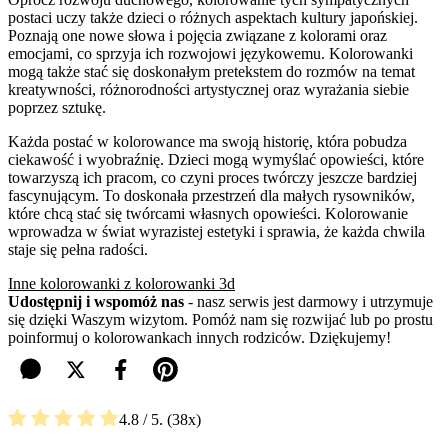
postaci uczy także dzieci o różnych aspektach kultury japońskiej.
Poznają one nowe słowa i pojęcia związane z kolorami oraz
emocjami, co sprzyja ich rozwojowi językowemu. Kolorowanki
mogą także stać się doskonałym pretekstem do rozmów na temat
kreatywności, różnorodności artystycznej oraz wyrażania siebie
poprzez sztukę.
Każda postać w kolorowance ma swoją historię, która pobudza
ciekawość i wyobraźnię. Dzieci mogą wymyślać opowieści, które
towarzyszą ich pracom, co czyni proces twórczy jeszcze bardziej
fascynującym. To doskonała przestrzeń dla małych rysowników,
które chcą stać się twórcami własnych opowieści. Kolorowanie
wprowadza w świat wyrazistej estetyki i sprawia, że każda chwila
staje się pełna radości.
Inne kolorowanki z kolorowanki 3d
Udostępnij i wspomóż nas
- nasz serwis jest darmowy i utrzymuje
się dzięki Waszym wizytom. Pomóż nam się rozwijać lub po prostu
poinformuj o kolorowankach innych rodziców. Dziękujemy!
4.8
/ 5.
38