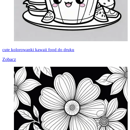
cute kolorowanki kawaii food do druku
Zobacz