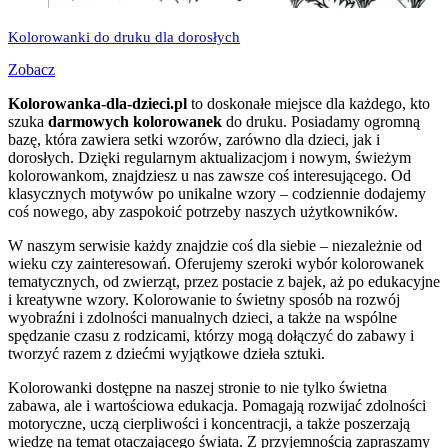
Kolorowanki do druku dla dorosłych
Zobacz
Kolorowanka-dla-dzieci.pl
to doskonałe miejsce dla każdego, kto
szuka
darmowych kolorowanek
do druku. Posiadamy ogromną
bazę, która zawiera setki wzorów, zarówno dla dzieci, jak i
dorosłych. Dzięki regularnym aktualizacjom i nowym, świeżym
kolorowankom, znajdziesz u nas zawsze coś interesującego. Od
klasycznych motywów po unikalne wzory – codziennie dodajemy
coś nowego, aby zaspokoić potrzeby naszych użytkowników.
W naszym serwisie każdy znajdzie coś dla siebie – niezależnie od
wieku czy zainteresowań. Oferujemy szeroki wybór kolorowanek
tematycznych, od zwierząt, przez postacie z bajek, aż po edukacyjne
i kreatywne wzory. Kolorowanie to świetny sposób na rozwój
wyobraźni i zdolności manualnych dzieci, a także na wspólne
spędzanie czasu z rodzicami, którzy mogą dołączyć do zabawy i
tworzyć razem z dziećmi wyjątkowe dzieła sztuki.
Kolorowanki dostępne na naszej stronie to nie tylko świetna
zabawa, ale i wartościowa edukacja. Pomagają rozwijać zdolności
motoryczne, uczą cierpliwości i koncentracji, a także poszerzają
wiedzę na temat otaczającego świata. Z przyjemnością zapraszamy