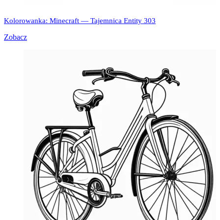
Kolorowanka: Minecraft — Tajemnica Entity 303
Zobacz