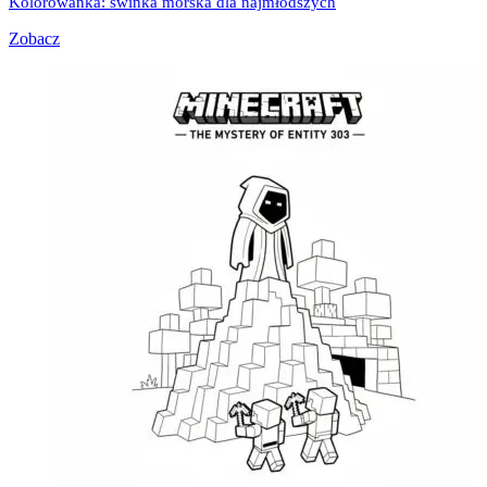
Kolorowanka: świnka morska dla najmłodszych
Zobacz