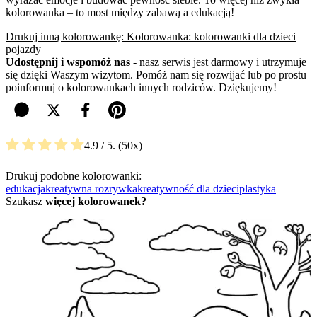
kolorowanka – to most między zabawą a edukacją!
Drukuj inną kolorowankę: Kolorowanka: kolorowanki dla dzieci
pojazdy
Udostępnij i wspomóż nas
- nasz serwis jest darmowy i utrzymuje
się dzięki Waszym wizytom. Pomóż nam się rozwijać lub po prostu
poinformuj o kolorowankach innych rodziców. Dziękujemy!
4.9
/ 5.
50
Drukuj podobne kolorowanki:
edukacja
kreatywna rozrywka
kreatywność dla dzieci
plastyka
Szukasz
więcej kolorowanek?