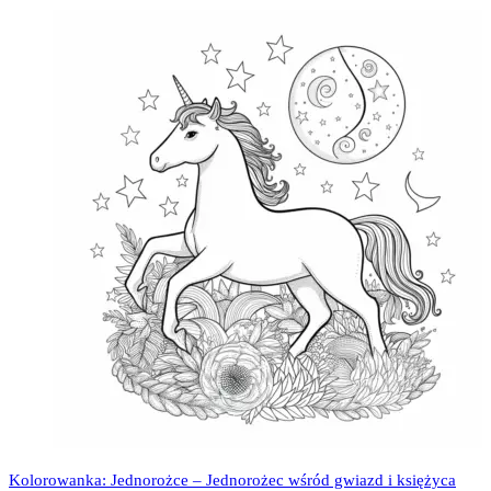
Kolorowanka: Jednorożce – Jednorożec wśród gwiazd i księżyca