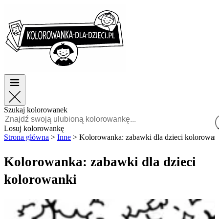
Wielkanoc
Wielkanoc
TOP kategorie
TOP kategorie
Dla chłopców
Dla chłopców
Dla dziewczynek
Dla dziewczynek
Edukacja
Edukacja
Bajki i filmy
Bajki i filmy
Gry
Gry
Szukaj kolorowanek
Polski
Losuj kolorowankę
Strona główna
>
Inne
>
Kolorowanka: zabawki dla dzieci kolorowan
POLSKI
ENGLISH
Kolorowanka: zabawki dla dzieci
FRANÇAIS
kolorowanki
MALAGASY
TIẾNG
VIỆT