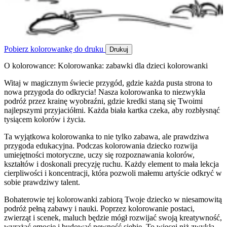
Pobierz kolorowankę do druku
Drukuj
O kolorowance: Kolorowanka: zabawki dla dzieci kolorowanki
Witaj w magicznym świecie przygód, gdzie każda pusta strona to
nowa przygoda do odkrycia! Nasza kolorowanka to niezwykła
podróż przez krainę wyobraźni, gdzie kredki staną się Twoimi
najlepszymi przyjaciółmi. Każda biała kartka czeka, aby rozbłysnąć
tysiącem kolorów i życia.
Ta wyjątkowa kolorowanka to nie tylko zabawa, ale prawdziwa
przygoda edukacyjna. Podczas kolorowania dziecko rozwija
umiejętności motoryczne, uczy się rozpoznawania kolorów,
kształtów i doskonali precyzję ruchu. Każdy element to mała lekcja
cierpliwości i koncentracji, która pozwoli małemu artyście odkryć w
sobie prawdziwy talent.
Bohaterowie tej kolorowanki zabiorą Twoje dziecko w niesamowitą
podróż pełną zabawy i nauki. Poprzez kolorowanie postaci,
zwierząt i scenek, maluch będzie mógł rozwijać swoją kreatywność,
wyrażać emocje i budować pewność siebie. To więcej niż zwykła