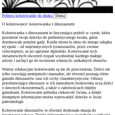
Pobierz kolorowankę do druku
Drukuj
O kolorowance: kolorowanka z dinozaurami
Kolorowanka z dinozaurami to fascynująca podróż w czasie, która
przeniesie twoje dziecko do prehistorycznego świata, gdzie
dominowały potężne gady. Każda strona to okno do innego zakątka
tej epoki – od majestatycznych tyranozaurów, przez zwinne
velociraptory, aż po ogromne diplodoki. Kolorowanie tych
niesamowitych stworzeń rozpali wyobraźnię każdego małego
artysty i zachęci go do tworzenia własnych, unikalnych obrazów.
Walory edukacyjne kolorowanki są nie do przecenienia. Dzieci nie
tylko rozwijają umiejętności manualne, ale również poznają różne
gatunki dinozaurów oraz ich cechy charakterystyczne. Obrazy
przedstawiające dinozaury w ich naturalnym środowisku uczą dzieci
o dawnych ekosystemach, a także o zależnościach między
gatunkami. Kolorowanie pobudza ciekawość świata, a dzięki
dostępnym informacjom można wprowadzić dziecko w świat
paleontologii.
Kolorowanie dinozaurów to również doskonała okazja do
kreatywnej zabawy. Dzięki różnorodności w kształtach i wielkości