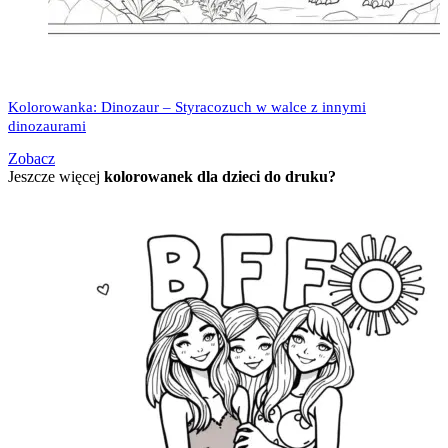
Kolorowanka: Dinozaur – Styracozuch w walce z innymi
dinozaurami
Zobacz
Jeszcze więcej
kolorowanek dla dzieci do druku?