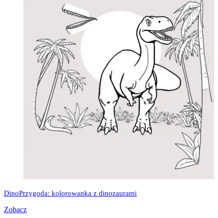
DinoPrzygoda: kolorowanka z dinozaurami
Zobacz