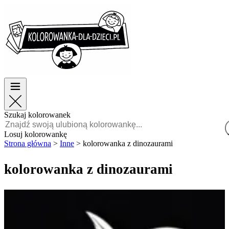
Wielkanoc
Wielkanoc
TOP kategorie
TOP kategorie
Dla chłopców
Dla chłopców
Dla dziewczynek
Dla dziewczynek
Edukacja
Edukacja
Bajki i filmy
Bajki i filmy
Gry
Gry
Szukaj kolorowanek
Polski
Losuj kolorowankę
Strona główna
>
Inne
>
kolorowanka z dinozaurami
POLSKI
ENGLISH
kolorowanka z dinozaurami
FRANÇAIS
MALAGASY
TIẾNG
VIỆT