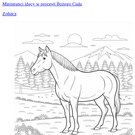
Ministranci idący w procesji Bożego Ciała
Zobacz