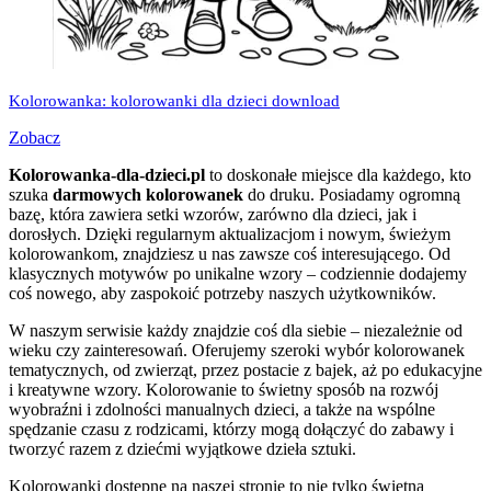
Kolorowanka: kolorowanki dla dzieci download
Zobacz
Kolorowanka-dla-dzieci.pl
to doskonałe miejsce dla każdego, kto
szuka
darmowych kolorowanek
do druku. Posiadamy ogromną
bazę, która zawiera setki wzorów, zarówno dla dzieci, jak i
dorosłych. Dzięki regularnym aktualizacjom i nowym, świeżym
kolorowankom, znajdziesz u nas zawsze coś interesującego. Od
klasycznych motywów po unikalne wzory – codziennie dodajemy
coś nowego, aby zaspokoić potrzeby naszych użytkowników.
W naszym serwisie każdy znajdzie coś dla siebie – niezależnie od
wieku czy zainteresowań. Oferujemy szeroki wybór kolorowanek
tematycznych, od zwierząt, przez postacie z bajek, aż po edukacyjne
i kreatywne wzory. Kolorowanie to świetny sposób na rozwój
wyobraźni i zdolności manualnych dzieci, a także na wspólne
spędzanie czasu z rodzicami, którzy mogą dołączyć do zabawy i
tworzyć razem z dziećmi wyjątkowe dzieła sztuki.
Kolorowanki dostępne na naszej stronie to nie tylko świetna