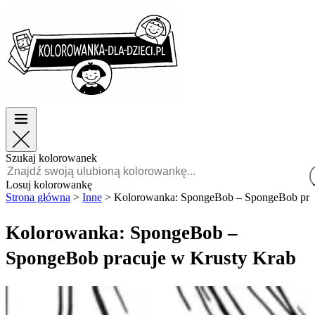
Wielkanoc
Wielkanoc
TOP kategorie
TOP kategorie
Dla chłopców
Dla chłopców
Dla dziewczynek
Dla dziewczynek
Edukacja
Edukacja
Bajki i filmy
Bajki i filmy
Gry
Gry
Szukaj kolorowanek
Polski
Losuj kolorowankę
Strona główna
>
Inne
>
Kolorowanka: SpongeBob – SpongeBob prac
POLSKI
ENGLISH
Kolorowanka: SpongeBob –
FRANÇAIS
SpongeBob pracuje w Krusty Krab
MALAGASY
TIẾNG
VIỆT