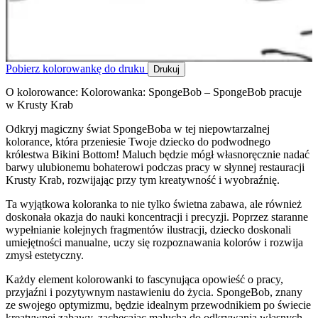
Pobierz kolorowankę do druku
Drukuj
O kolorowance: Kolorowanka: SpongeBob – SpongeBob pracuje
w Krusty Krab
Odkryj magiczny świat SpongeBoba w tej niepowtarzalnej
kolorance, która przeniesie Twoje dziecko do podwodnego
królestwa Bikini Bottom! Maluch będzie mógł własnoręcznie nadać
barwy ulubionemu bohaterowi podczas pracy w słynnej restauracji
Krusty Krab, rozwijając przy tym kreatywność i wyobraźnię.
Ta wyjątkowa koloranka to nie tylko świetna zabawa, ale również
doskonała okazja do nauki koncentracji i precyzji. Poprzez staranne
wypełnianie kolejnych fragmentów ilustracji, dziecko doskonali
umiejętności manualne, uczy się rozpoznawania kolorów i rozwija
zmysł estetyczny.
Każdy element kolorowanki to fascynująca opowieść o pracy,
przyjaźni i pozytywnym nastawieniu do życia. SpongeBob, znany
ze swojego optymizmu, będzie idealnym przewodnikiem po świecie
kreatywnej zabawy, zachęcając malucha do odkrywania własnych