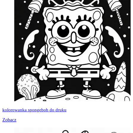
kolorowanka spongebob do druku
Zobacz