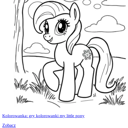
Kolorowanka: gry kolorowanki my little pony
Zobacz