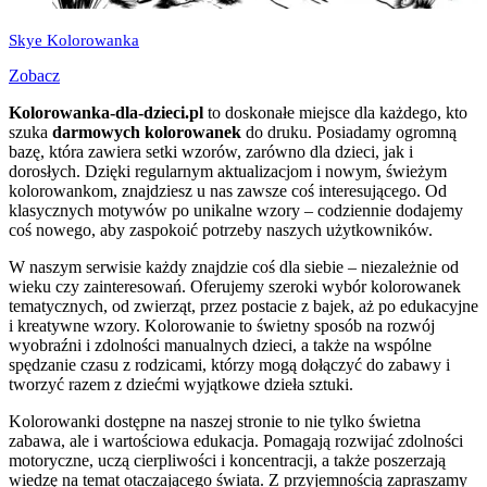
Skye Kolorowanka
Zobacz
Kolorowanka-dla-dzieci.pl
to doskonałe miejsce dla każdego, kto
szuka
darmowych kolorowanek
do druku. Posiadamy ogromną
bazę, która zawiera setki wzorów, zarówno dla dzieci, jak i
dorosłych. Dzięki regularnym aktualizacjom i nowym, świeżym
kolorowankom, znajdziesz u nas zawsze coś interesującego. Od
klasycznych motywów po unikalne wzory – codziennie dodajemy
coś nowego, aby zaspokoić potrzeby naszych użytkowników.
W naszym serwisie każdy znajdzie coś dla siebie – niezależnie od
wieku czy zainteresowań. Oferujemy szeroki wybór kolorowanek
tematycznych, od zwierząt, przez postacie z bajek, aż po edukacyjne
i kreatywne wzory. Kolorowanie to świetny sposób na rozwój
wyobraźni i zdolności manualnych dzieci, a także na wspólne
spędzanie czasu z rodzicami, którzy mogą dołączyć do zabawy i
tworzyć razem z dziećmi wyjątkowe dzieła sztuki.
Kolorowanki dostępne na naszej stronie to nie tylko świetna
zabawa, ale i wartościowa edukacja. Pomagają rozwijać zdolności
motoryczne, uczą cierpliwości i koncentracji, a także poszerzają
wiedzę na temat otaczającego świata. Z przyjemnością zapraszamy