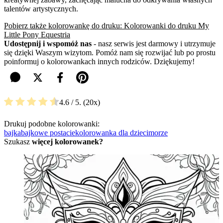
talentów artystycznych.
Pobierz także kolorowankę do druku: Kolorowanki do druku My
Little Pony Equestria
Udostępnij i wspomóż nas
- nasz serwis jest darmowy i utrzymuje
się dzięki Waszym wizytom. Pomóż nam się rozwijać lub po prostu
poinformuj o kolorowankach innych rodziców. Dziękujemy!
4.6
/ 5.
20
Drukuj podobne kolorowanki:
bajka
bajkowe postacie
kolorowanka dla dzieci
morze
Szukasz
więcej kolorowanek?