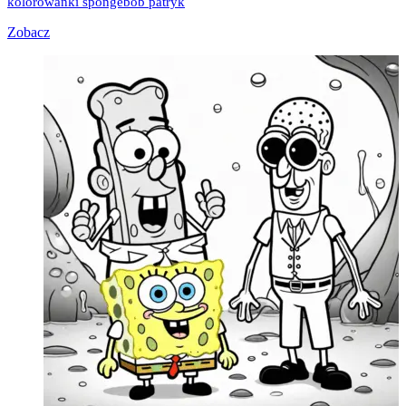
kolorowanki spongebob patryk
Zobacz