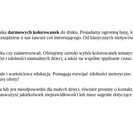
zuka
darmowych kolorowanek
do druku. Posiadamy ogromną bazę, któ
znajdziesz u nas zawsze coś interesującego. Od klasycznych motywów
eku czy zainteresowań. Oferujemy szeroki wybór kolorowanek tematyczn
i i zdolności manualnych dzieci, a także na wspólne spędzanie czasu 
ale i wartościowa edukacja. Pomagają rozwijać zdolności motoryczne, u
ej oferty!
ka lub jest nieodpowiedni dla małych dzieci, również prosimy o kontakt
zauważysz jakiekolwiek nieprawidłowości lub masz sugestie dotyczące 