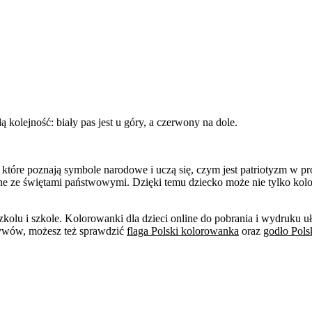
łą kolejność: biały pas jest u góry, a czerwony na dole.
 które poznają symbole narodowe i uczą się, czym jest patriotyzm w pr
zane ze świętami państwowymi. Dzięki temu dziecko może nie tylko kolor
lu i szkole. Kolorowanki dla dzieci online do pobrania i wydruku uła
tywów, możesz też sprawdzić
flaga Polski kolorowanka
oraz
godło Pols