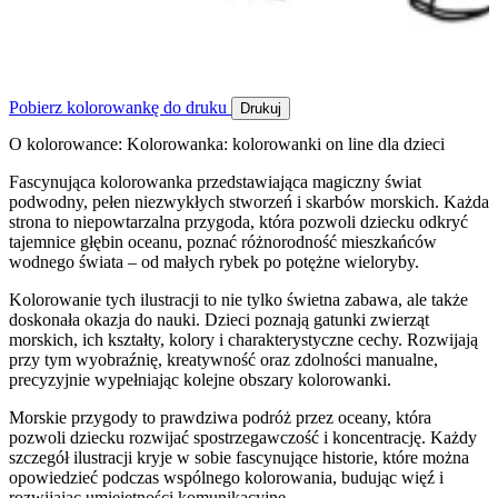
Pobierz kolorowankę do druku
Drukuj
O kolorowance: Kolorowanka: kolorowanki on line dla dzieci
Fascynująca kolorowanka przedstawiająca magiczny świat
podwodny, pełen niezwykłych stworzeń i skarbów morskich. Każda
strona to niepowtarzalna przygoda, która pozwoli dziecku odkryć
tajemnice głębin oceanu, poznać różnorodność mieszkańców
wodnego świata – od małych rybek po potężne wieloryby.
Kolorowanie tych ilustracji to nie tylko świetna zabawa, ale także
doskonała okazja do nauki. Dzieci poznają gatunki zwierząt
morskich, ich kształty, kolory i charakterystyczne cechy. Rozwijają
przy tym wyobraźnię, kreatywność oraz zdolności manualne,
precyzyjnie wypełniając kolejne obszary kolorowanki.
Morskie przygody to prawdziwa podróż przez oceany, która
pozwoli dziecku rozwijać spostrzegawczość i koncentrację. Każdy
szczegół ilustracji kryje w sobie fascynujące historie, które można
opowiedzieć podczas wspólnego kolorowania, budując więź i
rozwijając umiejętności komunikacyjne.