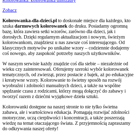
Kolorowanka: kolorowanka dinozaury
Zobacz
Kolorowanka-dla-dzieci.pl
to doskonałe miejsce dla każdego, kto
szuka
darmowych kolorowanek
do druku. Posiadamy ogromną
bazę, która zawiera setki wzorów, zarówno dla dzieci, jak i
dorosłych. Dzięki regularnym aktualizacjom i nowym, świeżym
kolorowankom, znajdziesz u nas zawsze coś interesującego. Od
klasycznych motywów po unikalne wzory – codziennie dodajemy
coś nowego, aby zaspokoić potrzeby naszych użytkowników.
W naszym serwisie każdy znajdzie coś dla siebie – niezależnie od
wieku czy zainteresowań. Oferujemy szeroki wybór kolorowanek
tematycznych, od zwierząt, przez postacie z bajek, aż po edukacyjne
i kreatywne wzory. Kolorowanie to świetny sposób na rozwój
wyobraźni i zdolności manualnych dzieci, a także na wspólne
spędzanie czasu z rodzicami, którzy mogą dołączyć do zabawy i
tworzyć razem z dziećmi wyjątkowe dzieła sztuki.
Kolorowanki dostępne na naszej stronie to nie tylko świetna
zabawa, ale i wartościowa edukacja. Pomagają rozwijać zdolności
motoryczne, uczą cierpliwości i koncentracji, a także poszerzają
wiedzę na temat otaczającego świata. Z przyjemnością zapraszamy
do odkrywania naszej oferty!