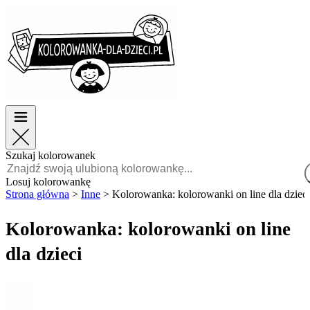
Wielkanoc
Wielkanoc
TOP kategorie
TOP kategorie
Dla chłopców
Dla chłopców
Dla dziewczynek
Dla dziewczynek
Edukacja
Edukacja
Bajki i filmy
Bajki i filmy
Gry
Gry
Szukaj kolorowanek
Polski
Losuj kolorowankę
Strona główna
>
Inne
>
Kolorowanka: kolorowanki on line dla dzieci
POLSKI
ENGLISH
Kolorowanka: kolorowanki on line
FRANÇAIS
dla dzieci
MALAGASY
TIẾNG
VIỆT