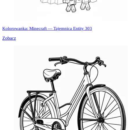
Kolorowanka: Minecraft — Tajemnica Entity 303
Zobacz