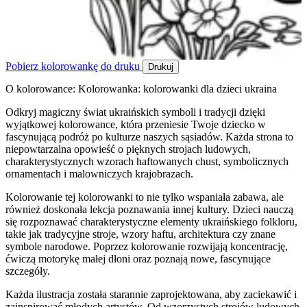
Pobierz kolorowankę do druku
Drukuj
O kolorowance: Kolorowanka: kolorowanki dla dzieci ukraina
Odkryj magiczny świat ukraińskich symboli i tradycji dzięki
wyjątkowej kolorowance, która przeniesie Twoje dziecko w
fascynującą podróż po kulturze naszych sąsiadów. Każda strona to
niepowtarzalna opowieść o pięknych strojach ludowych,
charakterystycznych wzorach haftowanych chust, symbolicznych
ornamentach i malowniczych krajobrazach.
Kolorowanie tej kolorowanki to nie tylko wspaniała zabawa, ale
również doskonała lekcja poznawania innej kultury. Dzieci nauczą
się rozpoznawać charakterystyczne elementy ukraińskiego folkloru,
takie jak tradycyjne stroje, wzory haftu, architektura czy znane
symbole narodowe. Poprzez kolorowanie rozwijają koncentrację,
ćwiczą motorykę małej dłoni oraz poznają nowe, fascynujące
szczegóły.
Każda ilustracja została starannie zaprojektowana, aby zaciekawić i
zainspirować młodych artystów. Od wzorzystych strojów ludowych