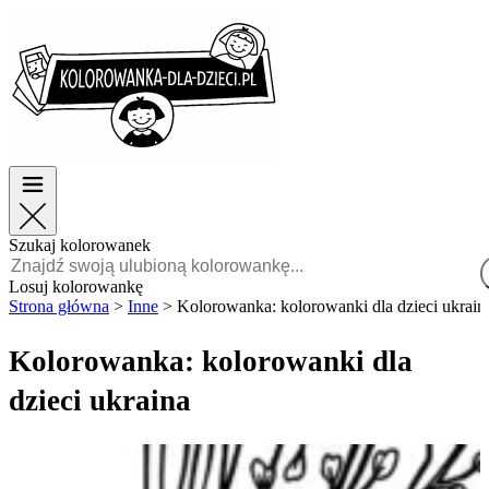
Wielkanoc
Wielkanoc
TOP kategorie
TOP kategorie
Dla chłopców
Dla chłopców
Dla dziewczynek
Dla dziewczynek
Edukacja
Edukacja
Bajki i filmy
Bajki i filmy
Gry
Gry
Szukaj kolorowanek
Polski
Losuj kolorowankę
Strona główna
>
Inne
>
Kolorowanka: kolorowanki dla dzieci ukrain
POLSKI
ENGLISH
Kolorowanka: kolorowanki dla
FRANÇAIS
dzieci ukraina
MALAGASY
TIẾNG
VIỆT