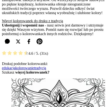
po piękne krajobrazy, kolorowanka oferuje nieograniczone
możliwości twórczego wyrazu. Pozwól dziecku odkryć świat
ukraińskich tradycji poprzez własną wyobraźnię i ulubione kolory!
Więcej kolorowanek do druku z tradycja
Udostępnij i wspomóż nas
- nasz serwis jest darmowy i utrzymuje
się dzięki Waszym wizytom. Pomóż nam się rozwijać lub po prostu
poinformuj o kolorowankach innych rodziców. Dziękujemy!
4.6
/ 5.
31
Drukuj podobne kolorowanki:
edukacja
kolorowanie
tradycja
Szukasz
więcej kolorowanek?