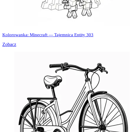
Kolorowanka: Minecraft — Tajemnica Entity 303
Zobacz