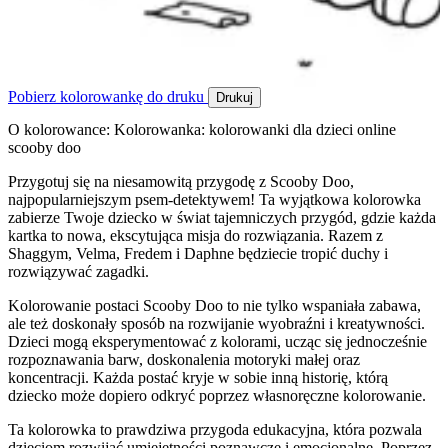
Pobierz kolorowankę do druku
Drukuj
O kolorowance: Kolorowanka: kolorowanki dla dzieci online
scooby doo
Przygotuj się na niesamowitą przygodę z Scooby Doo,
najpopularniejszym psem-detektywem! Ta wyjątkowa kolorowka
zabierze Twoje dziecko w świat tajemniczych przygód, gdzie każda
kartka to nowa, ekscytująca misja do rozwiązania. Razem z
Shaggym, Velma, Fredem i Daphne będziecie tropić duchy i
rozwiązywać zagadki.
Kolorowanie postaci Scooby Doo to nie tylko wspaniała zabawa,
ale też doskonały sposób na rozwijanie wyobraźni i kreatywności.
Dzieci mogą eksperymentować z kolorami, ucząc się jednocześnie
rozpoznawania barw, doskonalenia motoryki małej oraz
koncentracji. Każda postać kryje w sobie inną historię, którą
dziecko może dopiero odkryć poprzez własnoręczne kolorowanie.
Ta kolorowka to prawdziwa przygoda edukacyjna, która pozwala
dzieciom rozwijać umiejętności poznawcze i emocjonalne. Poprzez