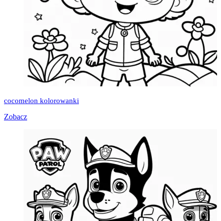
cocomelon kolorowanki
Zobacz