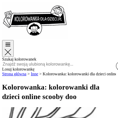
Wielkanoc
Wielkanoc
TOP kategorie
TOP kategorie
Dla chłopców
Dla chłopców
Dla dziewczynek
Dla dziewczynek
Edukacja
Edukacja
Bajki i filmy
Bajki i filmy
Gry
Gry
Szukaj kolorowanek
Polski
Losuj kolorowankę
Strona główna
>
Inne
>
Kolorowanka: kolorowanki dla dzieci online
POLSKI
ENGLISH
Kolorowanka: kolorowanki dla
FRANÇAIS
dzieci online scooby doo
MALAGASY
TIẾNG
VIỆT