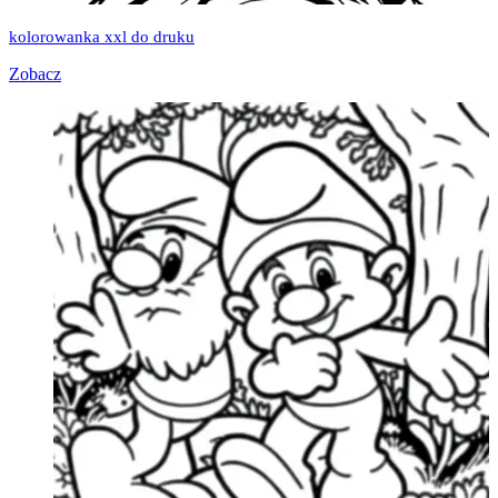
kolorowanka xxl do druku
Zobacz