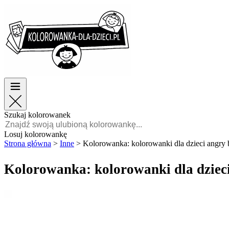
Wielkanoc
Wielkanoc
TOP kategorie
TOP kategorie
Dla chłopców
Dla chłopców
Dla dziewczynek
Dla dziewczynek
Edukacja
Edukacja
Bajki i filmy
Bajki i filmy
Gry
Gry
Szukaj kolorowanek
Polski
Losuj kolorowankę
Strona główna
>
Inne
>
Kolorowanka: kolorowanki dla dzieci angry 
POLSKI
ENGLISH
Kolorowanka: kolorowanki dla dzieci
FRANÇAIS
MALAGASY
TIẾNG
VIỆT