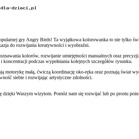
pularnej gry Angry Birds! Ta wyjątkowa kolorowanka to nie tylko świ
azja do rozwijania kreatywności i wyobraźni.
oznawania kolorów, rozwijanie umiejętności manualnych oraz precyzj
i i koncentracji podczas wypełniania kolejnych szczegółów rysunku.
ją motorykę małą, ćwiczą koordinację oko-ręka oraz poznają świat wy
ność siebie i rozwijając artystyczne zdolności.
się dzięki Waszym wizytom. Pomóż nam się rozwijać lub po prostu po