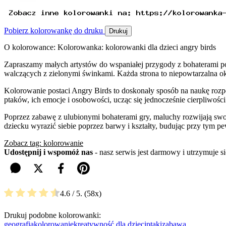
Pobierz kolorowankę do druku
Drukuj
O kolorowance: Kolorowanka: kolorowanki dla dzieci angry birds
Zapraszamy małych artystów do wspaniałej przygody z bohaterami po
walczących z zielonymi świnkami. Każda strona to niepowtarzalna ok
Kolorowanie postaci Angry Birds to doskonały sposób na naukę rozp
ptaków, ich emocje i osobowości, ucząc się jednocześnie cierpliwośc
Poprzez zabawę z ulubionymi bohaterami gry, maluchy rozwijają swo
dziecku wyrazić siebie poprzez barwy i kształty, budując przy tym pew
Zobacz tag: kolorowanie
Udostępnij i wspomóż nas
- nasz serwis jest darmowy i utrzymuje 
4.6
/ 5.
58
Drukuj podobne kolorowanki:
geografia
kolorowanie
kreatywność dla dzieci
ptaki
zabawa