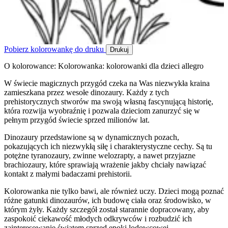
Pobierz kolorowankę do druku
Drukuj
O kolorowance: Kolorowanka: kolorowanki dla dzieci allegro
W świecie magicznych przygód czeka na Was niezwykła kraina
zamieszkana przez wesołe dinozaury. Każdy z tych
prehistorycznych stworów ma swoją własną fascynującą historię,
która rozwija wyobraźnię i pozwala dzieciom zanurzyć się w
pełnym przygód świecie sprzed milionów lat.
Dinozaury przedstawione są w dynamicznych pozach,
pokazujących ich niezwykłą siłę i charakterystyczne cechy. Są tu
potężne tyranozaury, zwinne welozrapty, a nawet przyjazne
brachiozaury, które sprawiają wrażenie jakby chciały nawiązać
kontakt z małymi badaczami prehistorii.
Kolorowanka nie tylko bawi, ale również uczy. Dzieci mogą poznać
różne gatunki dinozaurów, ich budowę ciała oraz środowisko, w
którym żyły. Każdy szczegół został starannie dopracowany, aby
zaspokoić ciekawość młodych odkrywców i rozbudzić ich
zainteresowanie światem sprzed epoki lodowcowej.