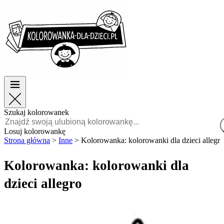
Wielkanoc
Wielkanoc
TOP kategorie
TOP kategorie
Dla chłopców
Dla chłopców
Dla dziewczynek
Dla dziewczynek
Edukacja
Edukacja
Bajki i filmy
Bajki i filmy
Gry
Gry
Szukaj kolorowanek
Polski
Losuj kolorowankę
Strona główna
>
Inne
>
Kolorowanka: kolorowanki dla dzieci allegro
POLSKI
ENGLISH
Kolorowanka: kolorowanki dla
FRANÇAIS
dzieci allegro
MALAGASY
TIẾNG
VIỆT