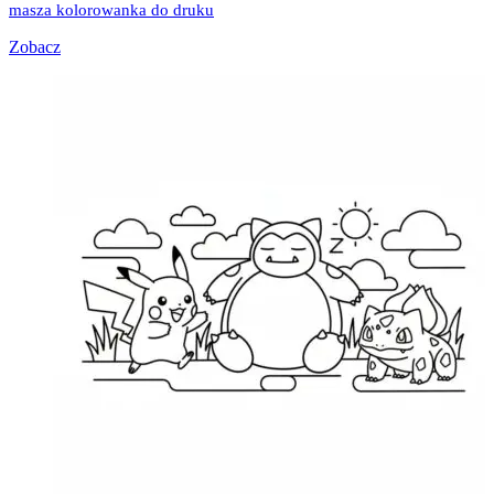
masza kolorowanka do druku
Zobacz