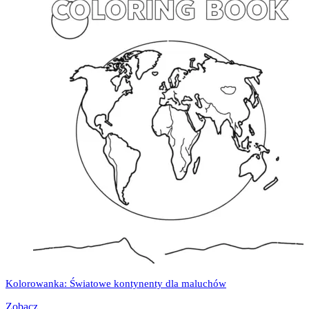
Kolorowanka: Światowe kontynenty dla maluchów
Zobacz