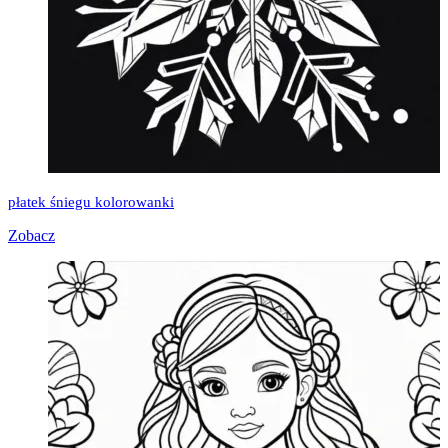
płatek śniegu kolorowanki
Zobacz