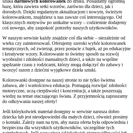
szuka
darmowych kolorowanek
do druku. Posiadamy ogromną
bazę, która zawiera setki wzorów, zarówno dla dzieci, jak i
dorosłych. Dzięki regularnym aktualizacjom i nowym, świeżym
kolorowankom, znajdziesz u nas zawsze coś interesującego. Od
klasycznych motywów po unikalne wzory – codziennie dodajemy
coś nowego, aby zaspokoić potrzeby naszych użytkowników.
W naszym serwisie każdy znajdzie coś dla siebie – niezależnie od
wieku czy zainteresowań. Oferujemy szeroki wybór kolorowanek
tematycznych, od zwierząt, przez postacie z bajek, aż po edukacyjne
i kreatywne wzory. Kolorowanie to świetny sposób na rozwój
wyobraźni i zdolności manualnych dzieci, a także na wspólne
spędzanie czasu z rodzicami, którzy mogą dołączyć do zabawy i
tworzyć razem z dziećmi wyjątkowe dzieła sztuki.
Kolorowanki dostępne na naszej stronie to nie tylko świetna
zabawa, ale i wartościowa edukacja. Pomagają rozwijać zdolności
motoryczne, uczą cierpliwości i koncentracji, a także poszerzają
wiedzę na temat otaczającego świata. Z przyjemnością zapraszamy
do odkrywania naszej oferty!
Jeśli którykolwiek materiał dostępny w serwisie narusza dobro
dziecka lub jest nieodpowiedni dla małych dzieci, również prosimy
o kontakt. Zależy nam na tym, aby nasza oferta była odpowiednia i
bezpieczna dla wszystkich użytkowników, szczególnie tych
najmłodszych. Jeśli zauważysz jakiekolwiek nieprawidłowości lub