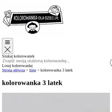
Wielkanoc
Wielkanoc
TOP kategorie
TOP kategorie
Dla chłopców
Dla chłopców
Dla dziewczynek
Dla dziewczynek
Edukacja
Edukacja
Bajki i filmy
Bajki i filmy
Gry
Gry
Szukaj kolorowanek
Polski
Losuj kolorowankę
Strona główna
>
Inne
>
kolorowanka 3 latek
POLSKI
ENGLISH
kolorowanka 3 latek
FRANÇAIS
MALAGASY
TIẾNG
VIỆT