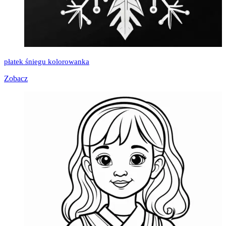
płatek śniegu kolorowanka
Zobacz