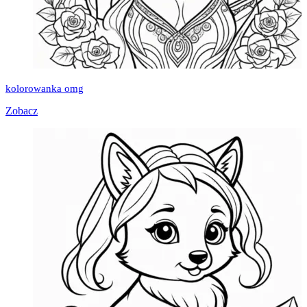
kolorowanka omg
Zobacz