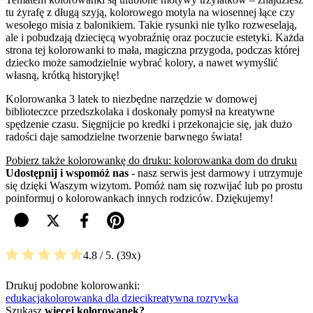
tu żyrafę z długą szyją, kolorowego motyla na wiosennej łące czy
wesołego misia z balonikiem. Takie rysunki nie tylko rozweselają,
ale i pobudzają dziecięcą wyobraźnię oraz poczucie estetyki. Każda
strona tej kolorowanki to mała, magiczna przygoda, podczas której
dziecko może samodzielnie wybrać kolory, a nawet wymyślić
własną, krótką historyjkę!
Kolorowanka 3 latek to niezbędne narzędzie w domowej
biblioteczce przedszkolaka i doskonały pomysł na kreatywne
spędzenie czasu. Sięgnijcie po kredki i przekonajcie się, jak dużo
radości daje samodzielne tworzenie barwnego świata!
Pobierz także kolorowankę do druku: kolorowanka dom do druku
Udostępnij i wspomóż nas
- nasz serwis jest darmowy i utrzymuje
się dzięki Waszym wizytom. Pomóż nam się rozwijać lub po prostu
poinformuj o kolorowankach innych rodziców. Dziękujemy!
4.8
/ 5.
39
Drukuj podobne kolorowanki:
edukacja
kolorowanka dla dzieci
kreatywna rozrywka
Szukasz
więcej kolorowanek?