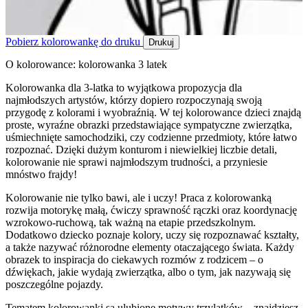
Pobierz kolorowankę do druku
Drukuj
O kolorowance: kolorowanka 3 latek
Kolorowanka dla 3-latka to wyjątkowa propozycja dla
najmłodszych artystów, którzy dopiero rozpoczynają swoją
przygodę z kolorami i wyobraźnią. W tej kolorowance dzieci znajdą
proste, wyraźne obrazki przedstawiające sympatyczne zwierzątka,
uśmiechnięte samochodziki, czy codzienne przedmioty, które łatwo
rozpoznać. Dzięki dużym konturom i niewielkiej liczbie detali,
kolorowanie nie sprawi najmłodszym trudności, a przyniesie
mnóstwo frajdy!
Kolorowanie nie tylko bawi, ale i uczy! Praca z kolorowanką
rozwija motorykę małą, ćwiczy sprawność rączki oraz koordynację
wzrokowo-ruchową, tak ważną na etapie przedszkolnym.
Dodatkowo dziecko poznaje kolory, uczy się rozpoznawać kształty,
a także nazywać różnorodne elementy otaczającego świata. Każdy
obrazek to inspiracja do ciekawych rozmów z rodzicem – o
dźwiękach, jakie wydają zwierzątka, albo o tym, jak nazywają się
poszczególne pojazdy.
Tematem kolorowanki są ulubione motywy trzylatków – znajdziesz