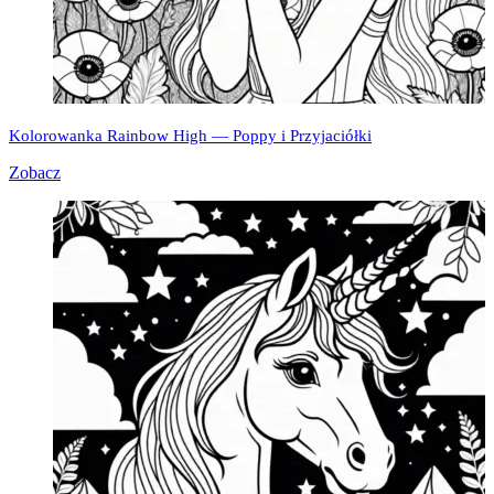
Kolorowanka Rainbow High — Poppy i Przyjaciółki
Zobacz