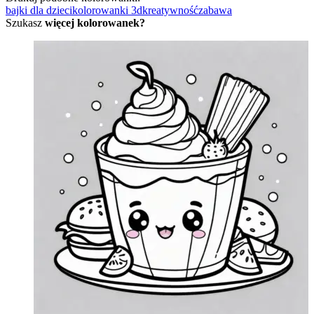
bajki dla dzieci
kolorowanki 3d
kreatywność
zabawa
Szukasz
więcej kolorowanek?