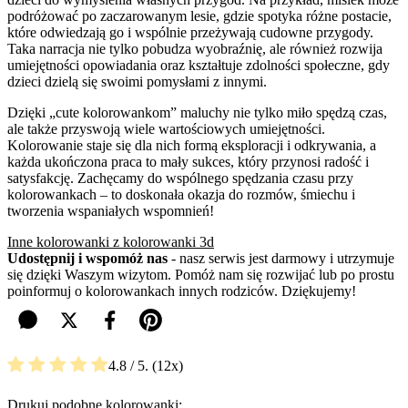
podróżować po zaczarowanym lesie, gdzie spotyka różne postacie,
które odwiedzają go i wspólnie przeżywają cudowne przygody.
Taka narracja nie tylko pobudza wyobraźnię, ale również rozwija
umiejętności opowiadania oraz kształtuje zdolności społeczne, gdy
dzieci dzielą się swoimi pomysłami z innymi.
Dzięki „cute kolorowankom” maluchy nie tylko miło spędzą czas,
ale także przyswoją wiele wartościowych umiejętności.
Kolorowanie staje się dla nich formą eksploracji i odkrywania, a
każda ukończona praca to mały sukces, który przynosi radość i
satysfakcję. Zachęcamy do wspólnego spędzania czasu przy
kolorowankach – to doskonała okazja do rozmów, śmiechu i
tworzenia wspaniałych wspomnień!
Inne kolorowanki z kolorowanki 3d
Udostępnij i wspomóż nas
- nasz serwis jest darmowy i utrzymuje
się dzięki Waszym wizytom. Pomóż nam się rozwijać lub po prostu
poinformuj o kolorowankach innych rodziców. Dziękujemy!
4.8
/ 5.
12
Drukuj podobne kolorowanki: