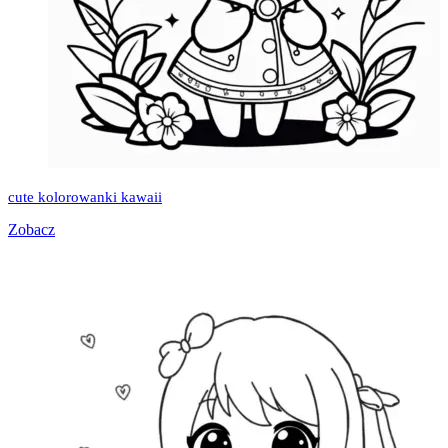
cute kolorowanki kawaii
Zobacz