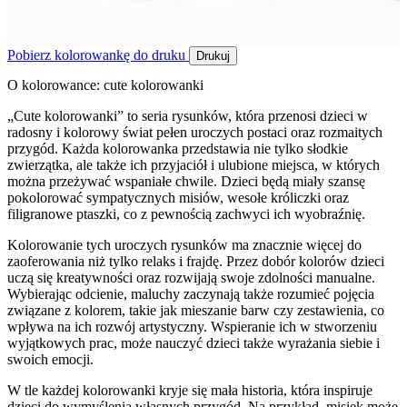
Pobierz kolorowankę do druku
Drukuj
O kolorowance: cute kolorowanki
„Cute kolorowanki” to seria rysunków, która przenosi dzieci w
radosny i kolorowy świat pełen uroczych postaci oraz rozmaitych
przygód. Każda kolorowanka przedstawia nie tylko słodkie
zwierzątka, ale także ich przyjaciół i ulubione miejsca, w których
można przeżywać wspaniałe chwile. Dzieci będą miały szansę
pokolorować sympatycznych misiów, wesołe króliczki oraz
filigranowe ptaszki, co z pewnością zachwyci ich wyobraźnię.
Kolorowanie tych uroczych rysunków ma znacznie więcej do
zaoferowania niż tylko relaks i frajdę. Przez dobór kolorów dzieci
uczą się kreatywności oraz rozwijają swoje zdolności manualne.
Wybierając odcienie, maluchy zaczynają także rozumieć pojęcia
związane z kolorem, takie jak mieszanie barw czy zestawienia, co
wpływa na ich rozwój artystyczny. Wspieranie ich w stworzeniu
wyjątkowych prac, może nauczyć dzieci także wyrażania siebie i
swoich emocji.
W tle każdej kolorowanki kryje się mała historia, która inspiruje
dzieci do wymyślenia własnych przygód. Na przykład, misiek może