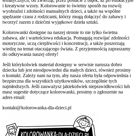
tematycznych, od zwierząt, przez postacie z bajek, aż po edukacyjne
i kreatywne wzory. Kolorowanie to świetny sposób na rozwój
wyobraźni i zdolności manualnych dzieci, a także na wspólne
spędzanie czasu z rodzicami, którzy mogą dołączyć do zabawy i
tworzyć razem z dziećmi wyjątkowe dzieła sztuki.
Kolorowanki dostępne na naszej stronie to nie tylko świetna
zabawa, ale i wartościowa edukacja. Pomagają rozwijać zdolności
motoryczne, uczą cierpliwości i koncentracji, a także poszerzają
wiedzę na temat otaczającego świata. Z przyjemnością zapraszamy
do odkrywania naszej oferty!
Jeśli którykolwiek materiał dostępny w serwisie narusza dobro
dziecka lub jest nieodpowiedni dla małych dzieci, również prosimy
o kontakt. Zależy nam na tym, aby nasza oferta była odpowiednia i
bezpieczna dla wszystkich użytkowników, szczególnie tych
najmłodszych. Jeśli zauważysz jakiekolwiek nieprawidłowości lub
masz sugestie dotyczące kolorowanki, prosimy o zgłoszenie na
adres email:
kontakt@kolorowanka-dla-dzieci.pl