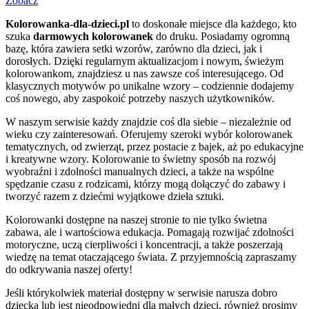
Zobacz
Kolorowanka-dla-dzieci.pl
to doskonałe miejsce dla każdego, kto
szuka
darmowych kolorowanek
do druku. Posiadamy ogromną
bazę, która zawiera setki wzorów, zarówno dla dzieci, jak i
dorosłych. Dzięki regularnym aktualizacjom i nowym, świeżym
kolorowankom, znajdziesz u nas zawsze coś interesującego. Od
klasycznych motywów po unikalne wzory – codziennie dodajemy
coś nowego, aby zaspokoić potrzeby naszych użytkowników.
W naszym serwisie każdy znajdzie coś dla siebie – niezależnie od
wieku czy zainteresowań. Oferujemy szeroki wybór kolorowanek
tematycznych, od zwierząt, przez postacie z bajek, aż po edukacyjne
i kreatywne wzory. Kolorowanie to świetny sposób na rozwój
wyobraźni i zdolności manualnych dzieci, a także na wspólne
spędzanie czasu z rodzicami, którzy mogą dołączyć do zabawy i
tworzyć razem z dziećmi wyjątkowe dzieła sztuki.
Kolorowanki dostępne na naszej stronie to nie tylko świetna
zabawa, ale i wartościowa edukacja. Pomagają rozwijać zdolności
motoryczne, uczą cierpliwości i koncentracji, a także poszerzają
wiedzę na temat otaczającego świata. Z przyjemnością zapraszamy
do odkrywania naszej oferty!
Jeśli którykolwiek materiał dostępny w serwisie narusza dobro
dziecka lub jest nieodpowiedni dla małych dzieci, również prosimy