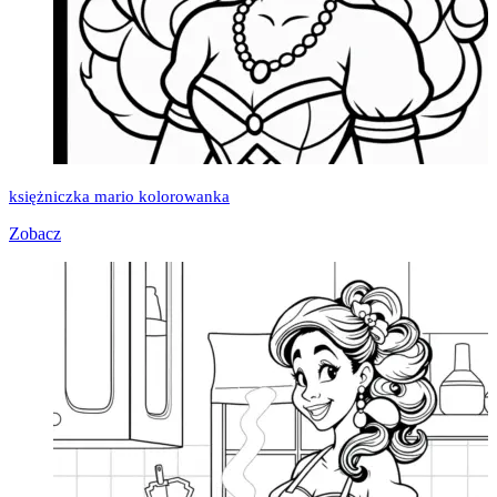
księżniczka mario kolorowanka
Zobacz