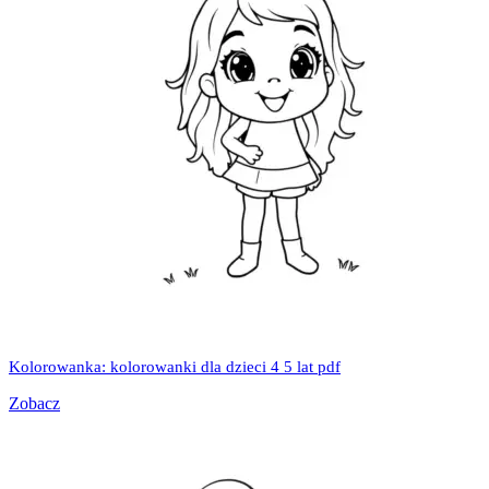
Kolorowanka: kolorowanki dla dzieci 4 5 lat pdf
Zobacz