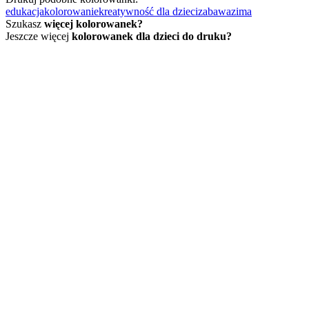
edukacja
kolorowanie
kreatywność dla dzieci
zabawa
zima
Szukasz
więcej kolorowanek?
Jeszcze więcej
kolorowanek dla dzieci do druku?