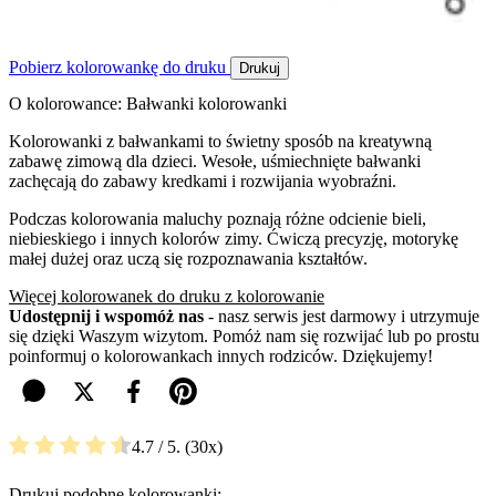
Pobierz kolorowankę do druku
Drukuj
O kolorowance: Bałwanki kolorowanki
Kolorowanki z bałwankami to świetny sposób na kreatywną
zabawę zimową dla dzieci. Wesołe, uśmiechnięte bałwanki
zachęcają do zabawy kredkami i rozwijania wyobraźni.
Podczas kolorowania maluchy poznają różne odcienie bieli,
niebieskiego i innych kolorów zimy. Ćwiczą precyzję, motorykę
małej dużej oraz uczą się rozpoznawania kształtów.
Więcej kolorowanek do druku z kolorowanie
Udostępnij i wspomóż nas
- nasz serwis jest darmowy i utrzymuje
się dzięki Waszym wizytom. Pomóż nam się rozwijać lub po prostu
poinformuj o kolorowankach innych rodziców. Dziękujemy!
4.7
/ 5.
30
Drukuj podobne kolorowanki: