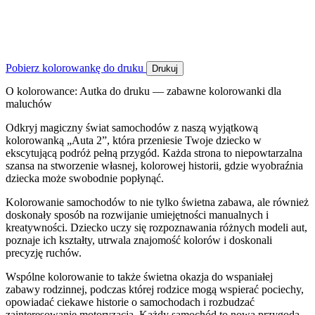
Pobierz kolorowankę do druku
Drukuj
O kolorowance: Autka do druku — zabawne kolorowanki dla
maluchów
Odkryj magiczny świat samochodów z naszą wyjątkową
kolorowanką „Auta 2”, która przeniesie Twoje dziecko w
ekscytującą podróż pełną przygód. Każda strona to niepowtarzalna
szansa na stworzenie własnej, kolorowej historii, gdzie wyobraźnia
dziecka może swobodnie popłynąć.
Kolorowanie samochodów to nie tylko świetna zabawa, ale również
doskonały sposób na rozwijanie umiejętności manualnych i
kreatywności. Dziecko uczy się rozpoznawania różnych modeli aut,
poznaje ich kształty, utrwala znajomość kolorów i doskonali
precyzję ruchów.
Wspólne kolorowanie to także świetna okazja do wspaniałej
zabawy rodzinnej, podczas której rodzice mogą wspierać pociechy,
opowiadać ciekawe historie o samochodach i rozbudzać
zainteresowanie motoryzacją. Każdy samochód to nowa przygoda